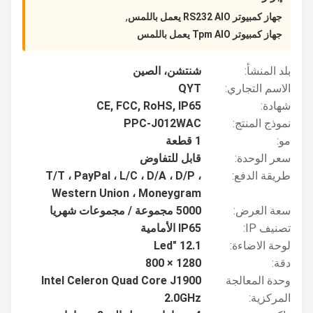
,
جهاز كمبيوتر RS232 AIO يعمل باللمس
جهاز كمبيوتر Tpm AIO يعمل باللمس
بلد المنشأ:
شنتشن، الصين
الاسم التجاري:
QYT
شهادة:
CE, FCC, RoHS, IP65
نموذج المنتج:
PPC-J012WAC
مو:
1 قطعة
سعر الوحدة:
قابل للتفاوض
طريقة الدفع:
T/T ، PayPal ، L/C ، D/A ، D/P ،
Western Union ، Moneygram
سعة العرض:
5000 مجموعة / مجموعات شهريا
تصنيف IP:
IP65 الأمامية
لوحة الاضاءة:
12.1 "Led
دقة:
1280 × 800
وحدة المعالجة
Intel Celeron Quad Core J1900
المركزية:
2.0GHz