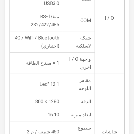
USB3.0
منفذا RS-
I / O
COM
232/422/485
شبكة
4G / WiFi / Bluetooth
لاسلكية
(اختياري)
واجهة I / O
1 × مفتاح الطاقة
أخرى
مقاس
12.1 "Led
اللوحه
الدقة
1280 × 800
ابعاد متزنة
16:10
سطوع
شاشات
450 شمعة / م 2