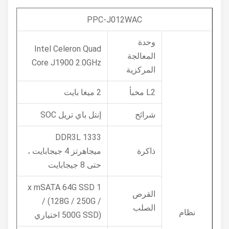
PPC-J012WAC
وحدة
Intel Celeron Quad
المعالجة
Core J1900 2.0GHz
المركزية
L2 مخبأ
2 ميغا بايت
شرائح
إنتل باي تريل SOC
DDR3L 1333
ذاكرة
ميجاهرتز 4 جيجابايت ،
حتى 8 جيجابايت
1 x mSATA 64G SSD
القرص
/ (128G / 250G /
الصلب
نظام
500G SSD) اختياري