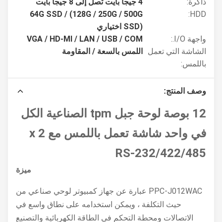
ذاكرة:
4 جيجا بايت تصل إلى 8 جيجا بايت
64G SSD / (128G / 250G / 500G
HDD:
SSD) اختياري
واجهة I/O.:
VGA / HD-MI / LAN / USB / COM
الشاشة التي تعمل
اللمس بالسعة / المقاومة
باللمس:
وصف المنتج:
12 بوصة لوحة جبل tpm الصناعية الكل
في واحد شاشة تعمل باللمس مع 2 x
RS-232/422/485
ميزة
PPC-J012WAC عبارة عن جهاز كمبيوتر لوحي صناعي من
حيث التكلفة ، ويمكن استخدامه على نطاق واسع في
الاتصالات ومحطة التحكم في الطاقة الكهربائية والتصنيع