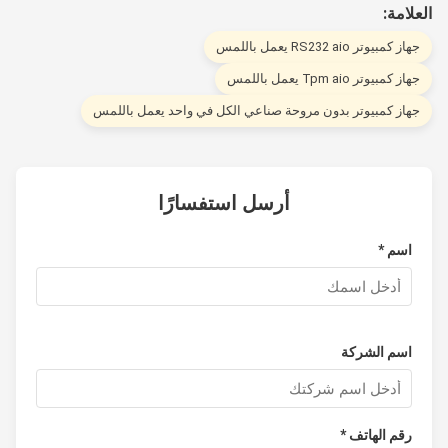
لامة:
از كمبيوتر RS232 aio يعمل باللمس
از كمبيوتر Tpm aio يعمل باللمس
هاز كمبيوتر بدون مروحة صناعي الكل في واحد يعمل باللمس
أرسل استفسارًا
اسم *
اسم الشركة
رقم الهاتف *