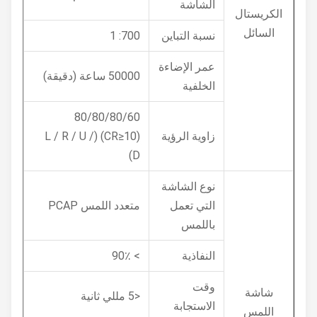
الشاشة
الكريستال
السائل
نسبة التباين
700: 1
عمر الإضاءة
50000 ساعة (دقيقة)
الخلفية
80/80/80/60
زاوية الرؤية
(CR≥10) (L / R / U /
D)
نوع الشاشة
التي تعمل
متعدد اللمس PCAP
باللمس
النفاذية
> 90٪
وقت
شاشة
<5 مللي ثانية
الاستجابة
اللمس