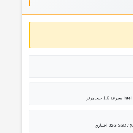
32G S) اختياري