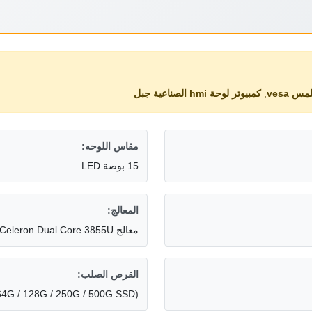
س vesa
,
كمبيوتر لوحة hmi الصناعية جبل
مقاس اللوحه:
15 بوصة LED
المعالج:
معالج Intel Celeron Dual Core 3855U بسرعة 1.6 جيجاهرتز
القرص الصلب:
SD / (64G / 128G / 250G / 500G SSD