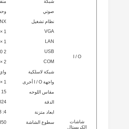
شبكة
منفذ Intel® i211 1000 ميجا
صوتي
وحدة ت
نظام تشغيل
QNX
VGA
1 × VGA / 1 × HD-MI (اختياري)
LAN
1 × LAN (اختياري)
USB
2 x USB2.0 / 2 x USB3.0 (اختياري)
I / O
COM
2 × RS232 (اختياري)
شبكة لاسلكية
واي 
واجهة I / O أخرى
1 × مفتاح الطاقة
15 "
مقاس اللوحه
4 × 768
الدقة
4: 3
ابعاد متزنة
شاشات
سطوع الشاشة
350 شمعة / م
الكريستال