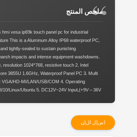
ملخص المنتج
 hmi vesa ip69k touch panel pc for industrial
ture This is a Aluminum Alloy IP68 waterproof PC,
 and tightly-sealed to sustain punishing
 harsh impacts and intense equipment washdowns.
 resolution 1024*768, resistive touch 2. Intel
ore 3855U 1.6GHz, Waterproof Panel PC 3. Multi
ion: VGA/HD-MI/LAN/USB/COM 4. Operating
8/10/Linux/Ubuntu 5. DC12V~24V Input,(+9V～36V
ا
س
أ
ل
ا
ل
آ
ن