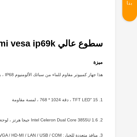
بنا
سطوع عالي hmi vesa ip69k لوحة تعمل باللمس للأتمتة الصناعية
ميزة
هذا جهاز كمبيوتر مقاوم للماء من سبائك الألومنيوم IP68 ، بدون مروحة ، قوي ومحكم الإغلاق للحفاظ على درجات الحرارة القاسية ، والتأثيرات القاسية وغسل المعدات المكثف.
1. 15 "TFT LED ، دقة 1024 * 768 ، لمسة مقاومة
2. Intel Celeron Dual Core 3855U 1.6 جيجا هرتز ، لوحة كمبيوتر مقاوم للماء
3. منافذ متعددة للخيار: VGA / HD-MI / LAN / USB / COM