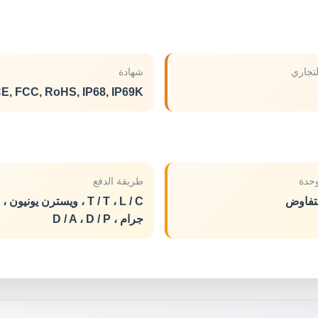
لتجاري
شهادة
E, FCC, RoHS, IP68, IP69K
حدة
طريقة الدفع
لتفاوض
T / T ، L / C ، ويسترن يونيون
جرام ، D / A ، D / P