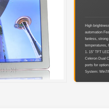
High brightness
automation Fea
fanless, strong
temperatures,
1. 15" TFT LED,
Celeron Dual C
ports for opt
System: Win7/