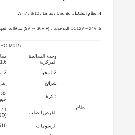
4. نظام التشغيل: Win7 / 8/10 / Linux / Ubuntu
5. DC12V ~ 24V المدخلات ، (+ 9V ～ 36V) مدخلات الجهد العريض اختياري
WPC-M015 ري
وحدة المعالجة
المركزية
1.6 جيجاهرتز
L2 مخبأ
2 ميغا بايت
شرائح
إنتل ake-U SOC
ذاكرة
جيج
نظام
 /
القرص الصلب
G SSD
510
الرسومات