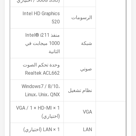
/ 500G SSD) اختياري
Intel HD Graphics
الرسومات
520
منفذ Intel® i211
شبكة
1000 ميجابت في
الثانية
وحدة تحكم الصوت
صوتي
Realtek ACL662
Windows7 / 8/10،
نظام تشغيل
Linux، Unix، QNX
1 × VGA / 1 × HD-MI
VGA
(اختياري)
LAN
1 × LAN (اختياري)