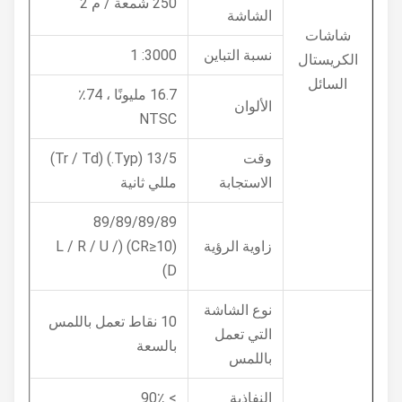
250 شمعة / م 2
الشاشة
شاشات
نسبة التباين
3000: 1
الكريستال
السائل
16.7 مليونًا ، 74٪
الألوان
NTSC
وقت
13/5 (Typ.) (Tr / Td)
الاستجابة
مللي ثانية
89/89/89/89
زاوية الرؤية
(CR≥10) (L / R / U /
D)
نوع الشاشة
10 نقاط تعمل باللمس
التي تعمل
بالسعة
باللمس
النفاذية
> 90٪