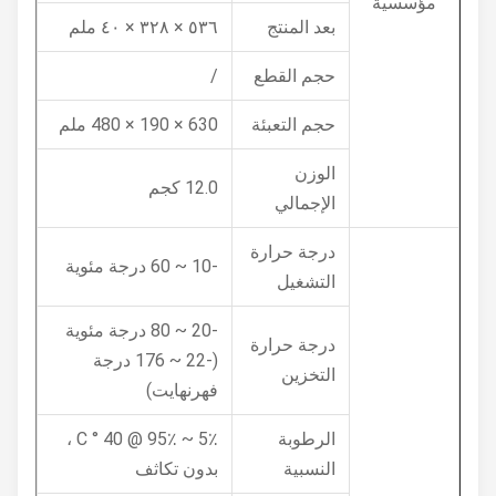
مؤسسية
بعد المنتج
٥٣٦ × ٣٢٨ × ٤٠ ملم
حجم القطع
/
حجم التعبئة
630 × 190 × 480 ملم
الوزن
12.0 كجم
الإجمالي
درجة حرارة
-10 ~ 60 درجة مئوية
التشغيل
-20 ~ 80 درجة مئوية
درجة حرارة
(-22 ~ 176 درجة
التخزين
فهرنهايت)
الرطوبة
5٪ ~ 95٪ @ 40 ° C ،
النسبية
بدون تكاثف