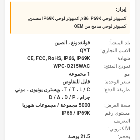
إبراز:
,
,
كمبيوتر لوحي x86 IP69K
كمبيوتر لوحي IP69K مضمن
كمبيوتر لوحي مدمج من OEM
بلد المنشأ:
قوانغدونغ ، الصين
الاسم التجاري:
QYT
شهادة:
CE, FCC, RoHS, IP66, IP69K
نموذج المنتج:
WPC-O215WAC
مو:
1 مجموعة
سعر الوحدة:
قابل للتفاوض
طريقة الدفع:
T / T ، L / C ، ويسترن يونيون ، موني
جرام ، D / A ، D / P
سعة العرض:
5000 مجموعة / مجموعات شهريا
مستوي رقم
IP66 / IP69K
التعريف
الألكتروني:
بحجم:
21.5 بوصة