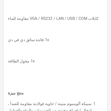
كابلات VGA / RS232 / LAN / USB / COM مقاومة للماء
1x فائدة سائق دي في دي
1x محول الطاقة
منتج
ميزة
1. سبيكة ألومنيوم متينة / حاوية فولاذية مقاومة للصدأ ،
إدخال / إخراج مختوم من الجسيمات والماء والعوامل