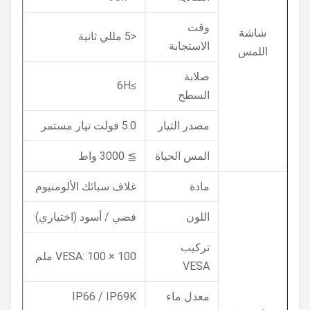
وقت
شاشة
<5 مللي ثانية
الاستجابة
اللمس
صلابة
≥6H
السطح
مصدر التيار
5.0 فولت تيار مستمر
المس الحياة
≧ 3000 واط
مادة
غلاف سبائك الألومنيوم
اللون
فضي / أسود (اختياري)
تركيب
VESA: 100 × 100 ملم
VESA
معدل ماء
IP66 / IP69K