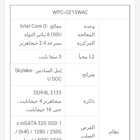
WPC-O215WAC
وحدة
معالج Intel Core i3-
المعالجة
6100U ثنائي النواة
المركزية
بسرعة 2.4 جيجاهرتز
L2 مخبأ
3 ميغا بايت
إنتل السادس Skylake-
شرائح
U SOC
DDR4L 2133
ذاكرة
ميجاهرتز 4 جيجابايت ،
حتى 16 جيجابايت
1 x mSATA 32G SSD
القرص
نظام
/ (64G / 128G / 250G
الصلب