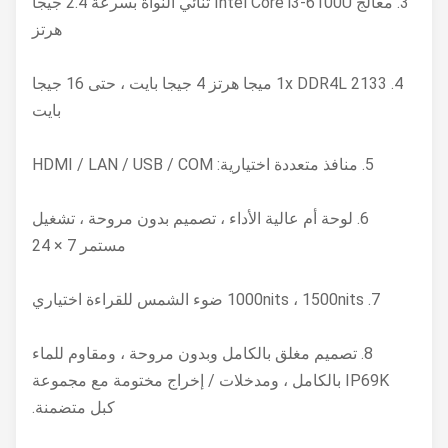
3. معالج Intel Core i3-6100U ثنائي النواة بسرعة 2.4 جيجا
هرتز
4. 1x DDR4L 2133 ميجا هرتز 4 جيجا بايت ، حتى 16 جيجا
بايت
5. منافذ متعددة اختيارية: HDMI / LAN / USB / COM
6. لوحة أم عالية الأداء ، تصميم بدون مروحة ، تشغيل
مستمر 7 × 24
7. 1000nits ، 1500nits ضوء الشمس للقراءة اختياري
8. تصميم مغلق بالكامل وبدون مروحة ، ومقاوم للماء
IP69K بالكامل ، ومدخلات / إخراج مختومة مع مجموعة
كبل متضمنة.