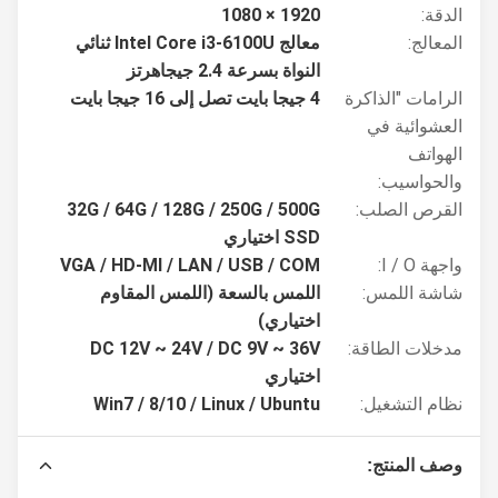
الدقة:
1920 × 1080
المعالج:
معالج Intel Core i3-6100U ثنائي
النواة بسرعة 2.4 جيجاهرتز
الرامات "الذاكرة
4 جيجا بايت تصل إلى 16 جيجا بايت
العشوائية في
الهواتف
والحواسيب:
القرص الصلب:
32G / 64G / 128G / 250G / 500G
SSD اختياري
واجهة I / O:
VGA / HD-MI / LAN / USB / COM
شاشة اللمس:
اللمس بالسعة (اللمس المقاوم
اختياري)
مدخلات الطاقة:
DC 12V ~ 24V / DC 9V ~ 36V
اختياري
نظام التشغيل:
Win7 / 8/10 / Linux / Ubuntu
وصف المنتج: