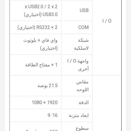
2 x USB2.0 / 2 x
USB
USB3.0 (اختياري)
I / O
COM
2 × RS232 (اختياري)
شبكة
واي فاي + بلوتوث
لاسلكية
(اختياري)
واجهة I / O
1 × مفتاح الطاقة
أخرى
مقاس
21.5 بوصة
اللوحه
الدقة
1920 × 1080
ابعاد متزنة
16: 9
سطوع