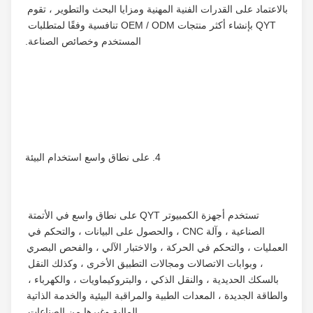
بالاعتماد على القدرات الفنية المهنية ومزايا البحث والتطوير ، تقوم 
QYT بإنشاء أكثر منتجات OEM / ODM تنافسية وفقًا لمتطلبات 
المستخدم وخصائص الصناعة.
4. على نطاق واسع استخدام البيئة
تستخدم أجهزة الكمبيوتر QYT على نطاق واسع في الأتمتة 
الصناعية ، وآلة CNC ، والحصول على البيانات ، والتحكم في 
العمليات ، والتحكم في الحركة ، والاختبار الآلي ، والفحص البصري 
، وبوابات الاتصالات ومجالات التطبيق الأخرى ، وكذلك النقل 
بالسكك الحديدية ، والنقل الذكي ، والبتروكيماويات ، والكهرباء ، 
والطاقة الجديدة ، المعدات الطبية والمراقبة البيئية والخدمة الذاتية 
المالية وغيرها من الصناعات.