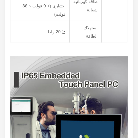
طاقة كهربائية
اختياري (+ 9 فولت ~ 36
شغالة
فولت)
استهلاك
≦ 20 واط
الطاقة