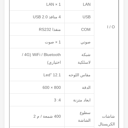
1 × LAN
LAN
USB
4 منافذ USB 2.0
I / O
COM
منفذا RS232
صوتي
1 × صوت
شبكة
WiFi / Bluetooth (4G /
لاسلكية
اختياري)
مقاس اللوحه
12.1 "Led
الدقة
800 × 600
ابعاد متزنة
4: 3
سطوع
شاشات
400 شمعة / م 2
الشاشة
الكريستال