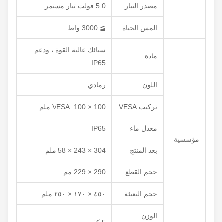
مصدر التيار
5.0 فولت تيار مستمر
المس الحياة
≧ 3000 واط
سبائك عالية القوة ، ودعم
مادة
IP65
اللون
رمادي
تركيب VESA
VESA: 100 × 100 ملم
معدل ماء
IP65
مؤسسية
بعد المنتج
304 × 243 × 58 ملم
حجم القطع
290 × 229 مم
حجم التعبئة
٤٥٠ × ١٧٠ × ٣٥٠ ملم
الوزن