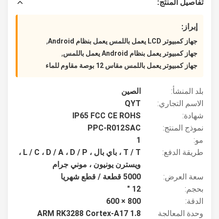
تفاصيل المنتج:
إبراز:
,
جهاز كمبيوتر LCD يعمل باللمس يعمل بنظام Android
,
جهاز كمبيوتر يعمل بنظام Android يعمل باللمس
جهاز كمبيوتر يعمل باللمس مقاس 12 بوصة مقاوم للماء
بلد المنشأ:
الصين
الاسم التجاري:
QYT
شهادة:
IP65 FCC CE ROHS
نموذج المنتج:
PPC-R012SAC
مو:
1
طريقة الدفع:
T / T ، باي بال ، L / C ، D / A ، D / P ،
ويسترن يونيون ، موني جرام
سعة العرض:
5000 قطعة / قطع شهريا
بحجم:
12 "
الدقة:
800 × 600
وحدة المعالجة
ARM RK3288 Cortex-A17 1.8