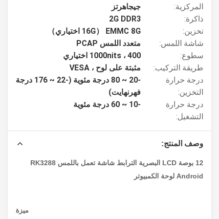
المركزية:
جيجاهرتز
ذاكرة:
2G DDR3
تخزين:
EMMC 8G （16G اختياري）
شاشة اللمس:
متعدد اللمس PCAP
سطوع:
400 ، 1000nits اختياري
طريقة التركيب:
مثبتة على لوح ، VESA
درجة حرارة
-20 ~ 80 درجة مئوية (-22 ~ 176 درجة
التخزين:
فهرنهايت)
درجة حرارة
-10 ~ 60 درجة مئوية
التشغيل:
وصف المنتج:
12 بوصة LCD البصرية الترابط شاشة تعمل باللمس RK3288
Android لوحة الكمبيوتر
ميزة