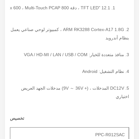
1. 12.1 "TFT LED ، دقة 800 x 600 ، Multi-Touch PCAP
2. ARM RK3288 Cortex-A17 1.8G ، كمبيوتر لوحي صناعي يعمل
بنظام أندرويد
3. منافذ متعددة للخيار: VGA / HD-MI / LAN / USB / COM
4. نظام التشغيل: Android
5. DC12V المدخلات ، (+ 9V ～ 36V) مدخلات الجهد العريض
اختياري
تخصيص
PPC-R012SAC