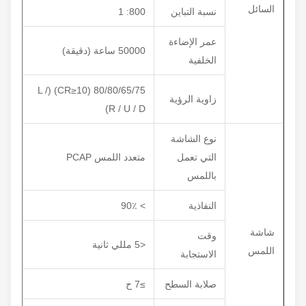
السائل
نسبة التباين
800: 1
عمر الإضاءة
50000 ساعة (دقيقة)
الخلفية
80/80/65/75 (CR≥10) (L /
زاوية الرؤية
R / U / D)
نوع الشاشة
التي تعمل
متعدد اللمس PCAP
باللمس
النفاذية
> 90٪
شاشة
وقت
<5 مللي ثانية
اللمس
الاستجابة
صلابة السطح
≥7 ح