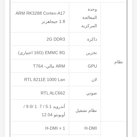
وحدة
ARM RK3288 Cortex-A17
المعالجة
1.8 جيجاهرتز
المركزية
ذاكرة
2G DDR3
تخزين
EMMC 8G (16G اختياري)
نظام
GPU
ARM مالي- T764
لان
RTL 8211E 1000 Lan
صوتي
RTL ALC662
أندرويد 5.1 / 7. 1 /9.0 /
نظام تشغيل
أوبونتو 12.04
1 × H-DMI
H-DMI