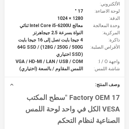
الألكتروني:
لوحة الاضاءة:
17 "
الدقة:
1280 × 1024
وحدة المعالجة
معالج Intel Core i5-6200U ثنائي
المركزية:
النواة بسرعة 2.5 جيجاهرتز
ذاكرة:
4 جيجا بايت تصل إلى 16 جيجا بايت
الأقراص الصلبة:
64G SSD / (128G / 250G / 500G
SSD) اختياري
واجهة I / O:
VGA / HD-MI / LAN / USB / COM
شاشة اللمس:
اللمس المقاوم / بالسعة (اختياري)
وصف المنتج:
Factory OEM 17 "سطح المكتب
VESA الكل في واحد لوحة اللمس
الصناعية لنظام التحكم