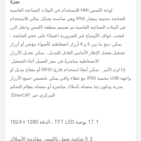
ميزة
لوحة اللمس HMI للاستخدام في البيئات الصناعية القاسية
الشاشة محمية بمعيار IP65 وهي مناسبة بشكل مثالي للاستخدام
في البيئات الصناعية القاسية.تم تصميم منطقة اللمس وحقل الزر
لتجنب حواف الأوساخ غير الضرورية.اعتمادًا على حجم الشاشة ،
يمكن دمج ما بين 6 و 8 أزرار انضغاطية كأضواء مؤشر أو أزرار
تشغيل.بفضل الإطار الأمامي القابل للتبديل ، يمكن تعديل الأزرار
الانضغاطية مباشرةً في مقر العميل أثناء التشغيل.
إذا لزم الأمر ، يمكن أيضًا استخدام قارئ RFID أو مفتاح تبديل أو
واجهة USB محمية IP65 مع غطاء واقي.يمكن تخصيص جميع الأزرار
بحرية وتكون إما متصلة بأسلاك مباشرة أو متصلة بنظام التحكم
المركزي عبر EtherCAT.
1. 17 بوصة TFT LED ، الدقة 1280 × 1024
2. 5 شاشة تعمل باللمس مقاومة الأسلاك