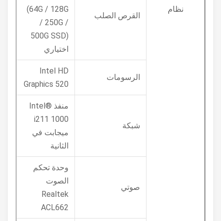
نظام
(64G / 128G
القرص الصلب
/ 250G /
500G SSD)
اختياري
Intel HD
الرسومات
Graphics 520
منفذ Intel®
i211 1000
شبكة
ميجابت في
الثانية
وحدة تحكم
الصوت
صوتي
Realtek
ACL662