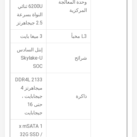
وحدة المعالجة
6200U ثنائي
المركزية
النواة بسرعة
2.5 جيجاهرتز
L3 مخبأ
3 ميغا بايت
إنتل السادس
شرائح
Skylake-U
SOC
DDR4L 2133
ميجاهرتز 4
ذاكرة
جيجابايت ،
حتى 16
جيجابايت
1 x mSATA
32G SSD /