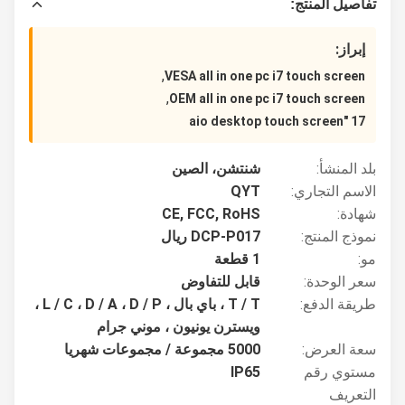
تفاصيل المنتج:
إبراز:
,
VESA all in one pc i7 touch screen
,
OEM all in one pc i7 touch screen
17 "aio desktop touch screen
بلد المنشأ:
شنتشن، الصين
الاسم التجاري:
QYT
شهادة:
CE, FCC, RoHS
نموذج المنتج:
DCP-P017 ريال
مو:
1 قطعة
سعر الوحدة:
قابل للتفاوض
طريقة الدفع:
T / T ، باي بال ، L / C ، D / A ، D / P ،
ويسترن يونيون ، موني جرام
سعة العرض:
5000 مجموعة / مجموعات شهريا
مستوي رقم
IP65
التعريف