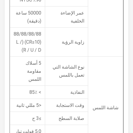
عمر الإضاءة
50000 ساعة
الخلفية
(دقيقة)
88/88/88/88
زاوية الرؤية
(CR≥10) (L /
R / U / D)
5 أسلاك
نوع الشاشة التي
مقاومة
تعمل باللمس
اللمس
النفاذية
> 85٪
وقت الاستجابة
<5 مللي ثانية
شاشة اللمس
صلابة السطح
≥3 ح
5.0 فولت تيار