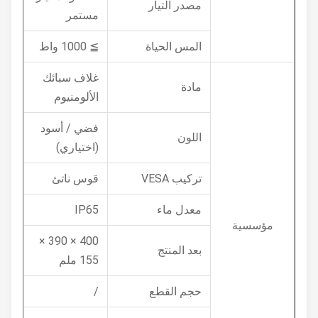
مصدر التيار
مستمر
المس الحياة
≧ 1000 واط
غلاف سبائك
مادة
الألومنيوم
فضي / أسود
اللون
(اختياري)
تركيب VESA
قوس ناتئ
معدل ماء
IP65
مؤسسية
400 × 390 ×
بعد المنتج
155 ملم
حجم القطع
/