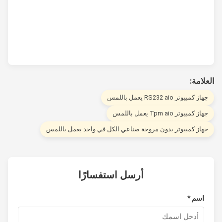
لامة:
از كمبيوتر RS232 aio يعمل باللمس
از كمبيوتر Tpm aio يعمل باللمس
هاز كمبيوتر بدون مروحة صناعي الكل في واحد يعمل باللمس
أرسل استفسارًا
اسم *