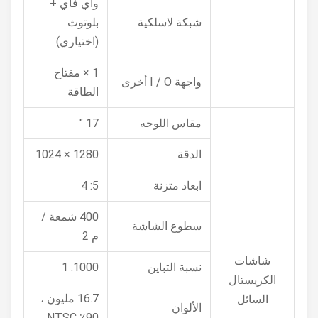
واي فاي +
شبكة لاسلكية
بلوتوث
(اختياري)
1 × مفتاح
واجهة I / O أخرى
الطاقة
مقاس اللوحه
17 "
الدقة
1280 × 1024
ابعاد متزنة
5: 4
400 شمعة /
سطوع الشاشة
م 2
شاشات
نسبة التباين
1000: 1
الكريستال
16.7 مليون ،
السائل
الألوان
90٪ NTSC