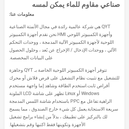
صناعي مقاوم للماء يمكن لمسه
معلومات عنا:
QYT هي شركة عالمية رائدة في مجال الأتمتة الصناعية
وأجهزة الكمبيوتر اللوحي HMI.نحن نقدم أجهزة الكمبيوتر
اللوحية لأجهزة الكمبيوتر الآلية المدمجة ، ووحدات التحكم
الآلي ، ووحدات الإدخال / الإخراج عن بُعد ، وحلول الحصول
على البيانات المخصصة.
تتوفر أجهزة الكمبيوتر اللوحية الخاصة بـ QYT وجاهزة
للتشغيل مع تثبيت نظام التشغيل على قرص فلاش أو محرك
أقراص ثابت.استخدم الطاقة وشاهد إما واجهة مستخدم
Windows أو Linux تظهر على شاشة LCD الملونة
الزاهية.تفاعل مع PPC باستخدام شاشة اللمس المدمجة
سريعة الاستجابة.يعمل كل شيء خارج الصندوق ، مما يسمح
لك بالتركيز على تطبيقك ، بدلاً من إنشاء برامج تشغيل
الأجهزة وتكوينها.فقط اكتبها وقم بتشغيلها.