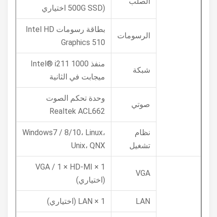
الصلب
500G SSD) اختياري
بطاقة رسومات Intel HD
الرسومات
Graphics 510
منفذ Intel® i211 1000
شبكة
ميجابت في الثانية
وحدة تحكم الصوت
صوتي
Realtek ACL662
نظام
Windows7 / 8/10، Linux،
تشغيل
Unix، QNX
1 × VGA / 1 × HD-MI
VGA
(اختياري)
LAN
1 × LAN (اختياري)