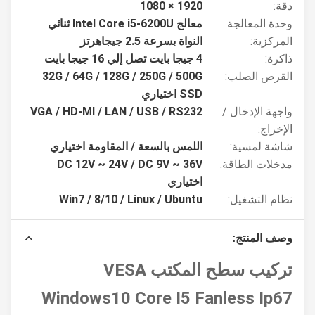
دقة:
1920 × 1080
وحدة المعالجة
معالج Intel Core i5-6200U ثنائي
المركزية:
النواة بسرعة 2.5 جيجاهرتز
ذاكرة:
4 جيجا بايت تصل إلي 16 جيجا بايت
القرص الصلب:
32G / 64G / 128G / 250G / 500G
SSD اختياري
واجهة الإدخال /
VGA / HD-MI / LAN / USB / RS232
الإخراج:
شاشة لمسية:
اللمس بالسعة / المقاومة اختياري
مدخلات الطاقة:
DC 12V ~ 24V / DC 9V ~ 36V
اختياري
نظام التشغيل:
Win7 / 8/10 / Linux / Ubuntu
وصف المنتج:
تركيب سطح المكتب VESA
Windows10 Core I5 ​​Fanless Ip67