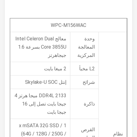
WPC-M156WAC
وحدة
معالج Intel Celeron Dual
المعالجة
Core 3855U بسرعة 1.6
المركزية
جيجاهرتز
L2 مخبأ
2 ميغا بايت
شرائح
إنتل Skylake-U SOC
DDR4L 2133 ميجا هرتز 4
ذاكرة
جيجا بايت تصل إلى 16
جيجا بايت
1 x mSATA 32G SSD /
القرص
نظام
(64G / 128G / 250G /