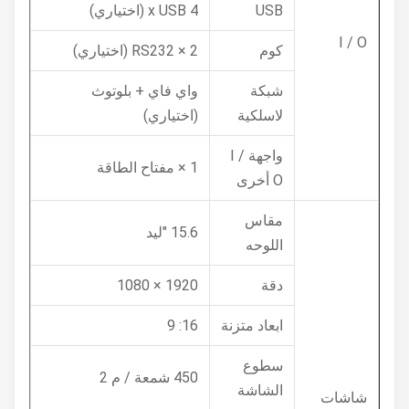
USB
4 x USB (اختياري)
I / O
كوم
2 × RS232 (اختياري)
شبكة
واي فاي + بلوتوث
لاسلكية
(اختياري)
واجهة I /
1 × مفتاح الطاقة
O أخرى
مقاس
15.6 "ليد
اللوحه
دقة
1920 × 1080
ابعاد متزنة
16: 9
سطوع
450 شمعة / م 2
الشاشة
شاشات