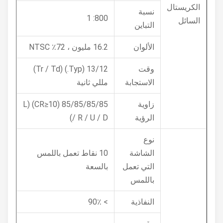
الكريستال
نسبة
800: 1
السائل
التباين
الألوان
16.2 مليون ، 72٪ NTSC
وقت
13/12 (Typ.) (Tr / Td)
الاستجابة
مللي ثانية
زاوية
85/85/85/85 (CR≥10) (L
الرؤية
/ R / U / D)
نوع
الشاشة
10 نقاط تعمل باللمس
التي تعمل
بالسعة
باللمس
النفاذية
> 90٪