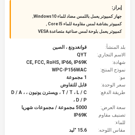
إبراز:
,
جهاز كمبيوتر يعمل باللمس مضاد للماء Windows10
,
كمبيوتر بشاشة لمس مقاومة للماء Core I5 ​​
كمبيوتر يعمل بلوحة لمس صناعية متصاعدة VESA
بلد المنشأ:
قوانغدونغ ، الصين
الاسم التجاري:
QYT
شهادة:
CE, FCC, RoHS, IP66, IP69K
نموذج المنتج:
WPC-P156WAC
مو:
1 مجموعة
سعر الوحدة:
قابل للتفاوض
طريقة الدفع:
T / T ، L / C ، ويسترن يونيون ، ، D / A
، D / P
سعة العرض:
5000 مجموعة / مجموعات شهريا
تصنيف مقاوم
IP69K
للماء:
مقاس اللوحه:
15.6 "ليد