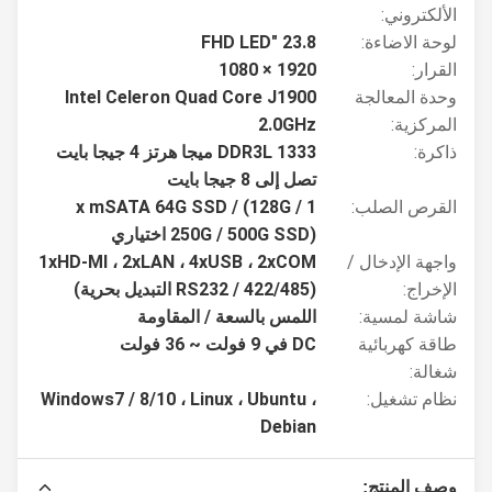
الألكتروني:
لوحة الاضاءة:
23.8 "FHD LED
القرار:
1920 × 1080
وحدة المعالجة
Intel Celeron Quad Core J1900
المركزية:
2.0GHz
ذاكرة:
DDR3L 1333 ميجا هرتز 4 جيجا بايت
تصل إلى 8 جيجا بايت
القرص الصلب:
1 x mSATA 64G SSD / (128G /
250G / 500G SSD) اختياري
واجهة الإدخال /
1xHD-MI ، 2xLAN ، 4xUSB ، 2xCOM
الإخراج:
(RS232 / 422/485 التبديل بحرية)
شاشة لمسية:
اللمس بالسعة / المقاومة
طاقة كهربائية
DC في 9 فولت ~ 36 فولت
شغالة:
نظام تشغيل:
Windows7 / 8/10 ، Linux ، Ubuntu ،
Debian
وصف المنتج: