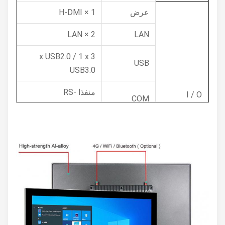
عرض
1 × H-DMI
2 × LAN
LAN
3 x USB2.0 / 1 x
USB
USB3.0
منفذا RS-
I / O
COM
232/422/485
شبكة
4G / WiFi /
لاسلكية
Bluetooth (اختياري)
واجهة I / O
1 × مفتاح الطاقة
أخرى
مقاس
23.8 "FHD LED
اللوحه