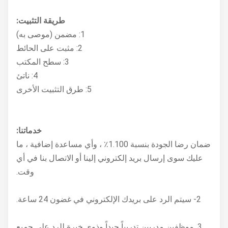
VESA
ملم
طريقة التثبيت:
معدل ماء
IP65 / IP66
1: مضمن (موصى به)
المؤسسية
2: مثبت على الحائط
585 × 354.5 × 63
بعد المنتج
3: سطح المكتب
ملم
4: ناتئ
حجم القطع
568 × 337 مم
5: طرق التثبيت الأخرى
حجم التعبئة
٧٣٠ × ٢٠٠ × ٥٣٠ ملم
الوزن
خدماتنا:
16 كغ
الإجمالي
ضمان رضا الجودة بنسبة 1.100٪ ، وأي مساعدة إضافية ، ما
عليك سوى إرسال بريد إلكتروني إلينا أو الاتصال بنا في أي
درجة حرارة
وقت.
-20 ~ 70 درجة مئوية
التشغيل
2- سيتم الرد على بريدك الإلكتروني في غضون 24 ساعة.
-20 ~ 80 درجة مئوية
درجة حرارة
(-22 ~ 176 درجة
التخزين
3. موظفين مدربين تدريباً جيداً وذوي خبرة للرد على جميع