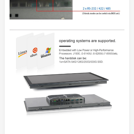
النفاذية
> 90٪
وقت
شاشة
<5 مللي ثانية
الاستجابة
لمسية
صلابة
≥7
ح
السطح
مصدر التيار
5.0 فولت تيار مستمر
المس الحياة
≧
3000 واط
سبائك عالية القوة ،
مواد
ودعم IP65
اللون
رمادي
تركيب
VESA: 100 × 100