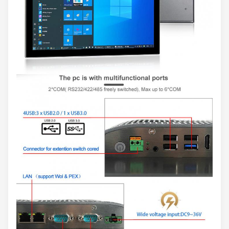
القرار
1920 × 1080
ابعاد متزنة
16: 9
سطوع
شاشات
350 شمعة / م 2
الشاشة
الكريستال
السائل
نسبة التباين
1000: 1
عمر الإضاءة
30000 ساعة (دقيقة)
الخلفية
89/89/89/89
زاوية الرؤية
(CR
≥
10) (L / R / U /
D)
نوع الشاشة
التي تعمل
متعدد اللمس PCAP
باللمس