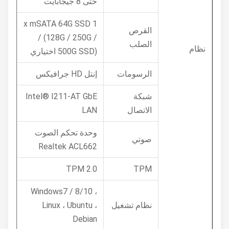
حتى 8 جيجابايت
1 x mSATA 64G SSD
القرص
/ (128G / 250G /
الصلب
نظام
500G SSD) اختياري
الرسومات
إنتل HD جرافيكس
شبكة
Intel® I211-AT GbE
الاتصال
LAN
وحدة تحكم الصوت
صوتي
Realtek ACL662
TPM 2.0
TPM
Windows7 / 8/10 ،
نظام تشغيل
Linux ، Ubuntu ،
Debian