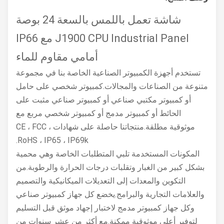
شاشة تعمل باللمس بالسعة 24 بوصة
J1900 CPU Industrial Panel مع IP66
أمامي مقاوم للماء
تستخدم أجهزة الكمبيوتر الصناعية الخاصة بنا في مجموعة
متنوعة من الصناعات والمجالات.كمبيوتر شخصي على حامل
أو كمبيوتر مكتبي صناعي أو كمبيوتر صناعي مثبت على
الحائط أو كمبيوتر مدمج أو كمبيوتر شخصي مربع مع
موثوقية مطلقة.منتجاتنا حاصلة على شهادات CE ، FCC ،
RoHS ، IP65 ، IP69k.
المكونات المستخدمة تلبي المتطلبات الخاصة وهي محمية
بشكل كبير من الغبار وتقلبات درجات الحرارة والرطوبة.من
التكوين والمعدات إلى التعديلات الميكانيكية والتصميم
والعلامات التجارية والبرامج.يخضع كل جهاز كمبيوتر صناعي
وكل جهاز كمبيوتر مدمج لاختبار إجهاد موثق قبل التسليم
لتوفير أعلى موثوقية ممكنة.مع أكثر من عشر سنوات من