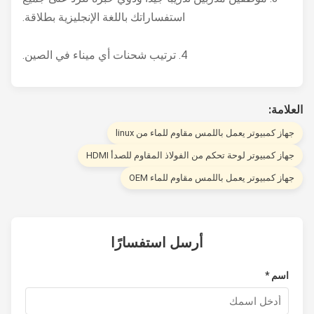
فهرنهايت)
استفساراتك باللغة الإنجليزية بطلاقة.
الرطوبة
5٪ ~ 95٪ @ 40 ° C ،
النسبية
بدون تكاثف
4. ترتيب شحنات أي ميناء في الصين.
5-500 هرتز ، 0.026
نطاق
جيجا 2 / هرتز ، 2.16
لامة:
الطاقة
الاهتزاز
جرام ، X ، Y ، Z ، 1
والبيئة
هاز كمبيوتر يعمل باللمس مقاوم للماء من linux
ساعة لكل محور
هاز كمبيوتر لوحة تحكم من الفولاذ المقاوم للصدأ HDMI
تيار متردد 100 - 240
هاز كمبيوتر يعمل باللمس مقاوم للماء OEM
مصدر طاقة
فولت ~ 50/60 هرتز ،
خارجي
1.5 أمبير
طاقة
أرسل استفسارًا
DC في 9 فولت ~ 36
كهربائية
فولت
اسم *
شغالة
استهلاك