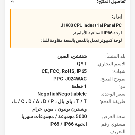
تفاصيل المنتج:
إبراز:
,
J1900 CPU Industrial Panel PC
,
لوحة IP66 الصناعية الأمامية
لوحة كمبيوتر تعمل باللمس بالسعة مقاومة للماء
بلد المنشأ:
شنتشن، الصين
الاسم التجاري:
QYT
شهادة:
CE, FCC, RoHS, IP65
نموذج المنتج:
PPC-J024WAC
مو:
1 قطعة
سعر الوحدة:
NegotiabNegotiablele
طريقة الدفع:
T / T ، باي بال ، L / C ، D / A ، D / P ،
ويسترن يونيون ، موني جرام
سعة العرض:
5000 مجموعة / مجموعات شهريا
مستوي رقم
الجبهة IP65 / IP66
التعريف