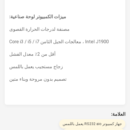
ميزات الكمبيوتر لوحة صناعية:
مصنفة لدرجات الحرارة القصوى
Intel J1900 ، معالجات الجيل الثامن Core i3 / i5 / i7
أقل من 2٪ معدل الفشل
زجاج مستجيب يعمل باللمس
تصميم بدون مروحة وبناء متين
لامة:
از كمبيوتر RS232 aio يعمل باللمس