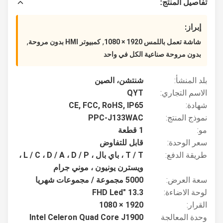
تفاصيل المنتج:
إبراز:
,
,
شاشة تعمل باللمس 1920 × 1080
كمبيوتر HMI بدون مروحة
بدون مروحة صناعية الكل في واحد
بلد المنشأ:
شنتشن، الصين
الاسم التجاري:
QYT
شهادة:
CE, FCC, RoHS, IP65
نموذج المنتج:
PPC-J133WAC
مو:
1 قطعة
سعر الوحدة:
قابل للتفاوض
طريقة الدفع:
T / T ، باي بال ، L / C ، D / A ، D / P ،
ويسترن يونيون ، موني جرام
سعة العرض:
5000 مجموعة / مجموعات شهريا
لوحة الاضاءة:
13.3 "FHD Led
القرار:
1920 × 1080
وحدة المعالجة
Intel Celeron Quad Core J1900