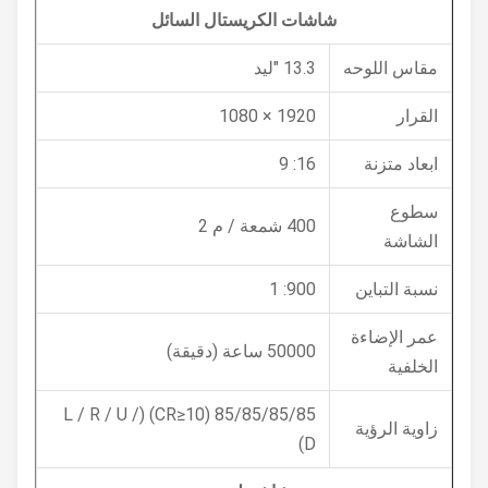
شاشات الكريستال السائل
مقاس اللوحه
13.3 "ليد
القرار
1920 × 1080
ابعاد متزنة
16: 9
سطوع
400 شمعة / م 2
الشاشة
نسبة التباين
900: 1
عمر الإضاءة
50000 ساعة (دقيقة)
الخلفية
85/85/85/85 (CR≥10) (L / R / U /
زاوية الرؤية
D)