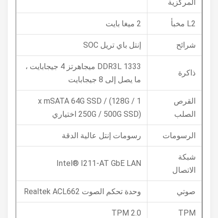
المركزية
L2 مخبأ
2 ميغا بايت
شرائح
إنتل باي تريل SOC
DDR3L 1333 ميجاهرتز 4 جيجابايت ،
ذاكرة
ما يصل إلى 8 جيجابايت
القرص
1 x mSATA 64G SSD / (128G /
الصلب
250G / 500G SSD) اختياري
الرسومات
رسومات إنتل عالية الدقة
شبكة
Intel® I211-AT GbE LAN
الاتصال
صوتي
وحدة تحكم الصوت Realtek ACL662
TPM 2.0
TPM