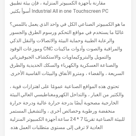
مقارنة بأجهزة الكمبيوتر المنزلية ، فإن بيئة تطبيق
Industrial All in one Touchscreen PC أسوأ بكثير.
ما هو الكمبيوتر الصناعي الكل في واحد الذي يعمل باللمس؟
غالبًا ما يستخدم في مواقع التحكم ورسوم الطرق والجسور
والرعاية الطبية وحماية البيئة والاتصالات والنقل الذكي
والمراقبة والصوت وأدوات ماكينات CNC وموزعات الوقود
والتمويل والبتروكيماويات والاستكشاف الجيوفيزيائي
والصناعة العسكرية والكهرباء والسكك الحديدية والطرق
السريعة ، والفضاء ، ومترو الأنفاق والبيئات القاسية الأخرى.
تحتوي هذه المواقع الصناعية عمومًا على اهتزازات قوية ،
والكثير من الغبار ، والتداخل الكهرومغناطيسي العالي.البيئة
الخارجية مصحوبة أيضًا بدرجة حرارة عالية ودرجة حرارة
منخفضة ورطوبة وخصائص أخرى ، والتشغيل المستمر
للبيئة الصناعية تقريبًا 7 * 24 ساعة.أجهزة الكمبيوتر المنزلية
العادية لا ترقى إلى مستوى متطلبات العمل هذه.