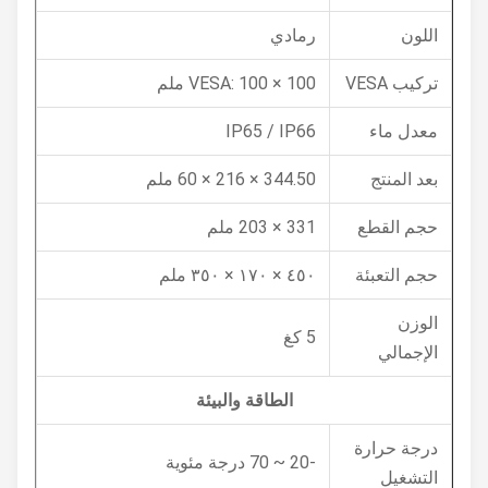
اللون
رمادي
تركيب VESA
VESA: 100 × 100 ملم
معدل ماء
IP65 / IP66
بعد المنتج
344.50 × 216 × 60 ملم
حجم القطع
331 × 203 ملم
حجم التعبئة
٤٥٠ × ١٧٠ × ٣٥٠ ملم
الوزن
5 كغ
الإجمالي
الطاقة والبيئة
درجة حرارة
-20 ~ 70 درجة مئوية
التشغيل