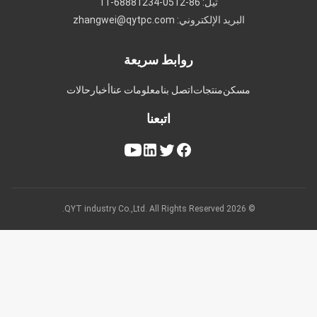
تيل: 86-0512-68881234-11
البريد الإلكتروني: zhangwei@qytpc.com
روابط سريعة
مسكن
منتجات
اتصل بنا
معلومات عنا
أخبار
حالات
اتبعنا
© 2026 QYT industry Co.,Ltd. All Rights Reserved.