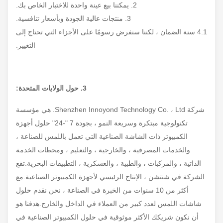
سطوع الشاشة
350 شمعة / م 2
2. يمكننا بيع عينة واحدة للاختبار الخاص بك.
3. منتجات عالية الجودة وبأسعار تنافسية.
نسبة التباين
1000: 1
4.1 سنة الضمان ، لكننا سنفرض رسومًا على الأجزاء التي تحتاج إلى
التغيير.
الألوان
16.7 مليون ، 74٪ NTSC
3. حول الولايات المتحدة:
عمر الإضاءة الخلفية
30000 ساعة (دقيقة)
شركة Shenzhen Innoyond Technology Co. ، Ltd. هي مؤسسة
89/89/89/89 (CR≥10) (L / R / U /
تكنولوجية مبتكرة وسريعة النمو ، بجودة 7 "-24" حلول أجهزة
زاوية الرؤية
D)
الكمبيوتر ذات الشاشة الصناعية التي تعمل باللمس للصناعة ،
والخدمات المصرفية ، والخارجية ، والتعليم ، ومحطات الخدمة
شاشة لمسية
الذاتية ، والمركبات ، والطبية ، والعسكرية ، التطبيقات البحرية.تقع
الشركة في شنتشن ، الإنتاج الرئيسي لأجهزة الكمبيوتر الصناعية.مع
أكثر من 10 سنوات من الخبرة في الصناعة ، نحن نقدم حلول
نوع الشاشة التي
10 نقاط تعمل باللمس بالسعة
شاشات اللمس لعدد كبير من العملاء في الداخل والخارج.هدفنا هو
تعمل باللمس
أن نكون شريكك الأكثر موثوقية في حلول الكمبيوتر الصناعية في