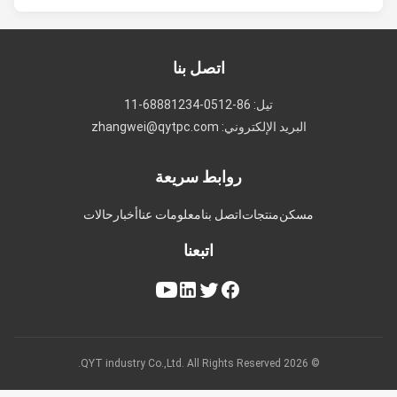
درجة حرارة التشغيل
-10 ~ 60 درجة مئوية
اتصل بنا
-20 ~ 80 درجة مئوية (-22 ~ 176
درجة حرارة التخزين
درجة فهرنهايت)
تيل: 86-0512-68881234-11
البريد الإلكتروني: zhangwei@qytpc.com
الرطوبة النسبية
5٪ ~ 95٪ @ 40 ° C ، بدون تكاثف
روابط سريعة
5-500 هرتز ، 0.026 جيجا 2 / هرتز ،
مسكن
منتجات
اتصل بنا
معلومات عنا
أخبار
حالات
نطاق الاهتزاز
2.16 جرام ، X ، Y ، Z ، 1 ساعة
اتبعنا
لكل محور
تيار متردد 100 - 240 فولت ~ 50/60
مصدر طاقة خارجي
هرتز ، 1.5 أمبير
© 2026 QYT industry Co.,Ltd. All Rights Reserved.
تيار مستمر 12 فولت ~ 24 فولت /