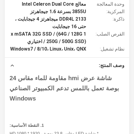
وحدة المعالجة
معالج Intel Celeron Dual Core
المركزية:
3855U بسرعة 1.6 جيجاهرتز
ذاكرة:
DDR4L 2133 ميجاهرتز 4 جيجابايت ،
حتى 16 جيجابايت
القرص الصلب:
1 x mSATA 32G SSD / (64G / 128G
/ 250G / 500G SSD) اختياري
نظام تشغيل:
Windows7 / 8/10، Linux، Unix، QNX
وصف المنتج:
شاشة عرض hmi مقاومة للماء مقاس 24
بوصة تعمل باللمس تدعم الكمبيوتر الصناعي
Windows
1. النقطة الأساسية:
* شاشة LED مقاس 23.8 بوصة ، 1920 * 1080 HD