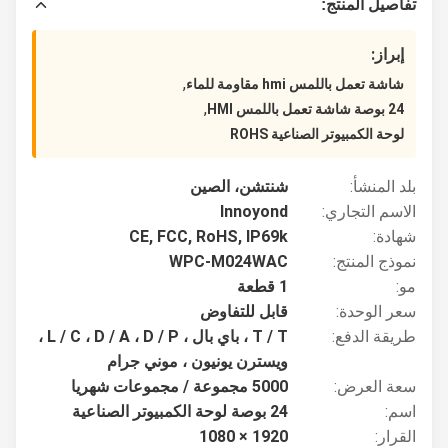
تفاصيل المنتج:
إبراز:
,
شاشة تعمل باللمس hmi مقاومة للماء
,
24 بوصة شاشة تعمل باللمس HMI
لوحة الكمبيوتر الصناعية ROHS
بلد المنشأ:
شنتشن، الصين
الاسم التجاري:
Innoyond
شهادة:
CE, FCC, RoHS, IP69k
نموذج المنتج:
WPC-M024WAC
مو:
1 قطعة
سعر الوحدة:
قابل للتفاوض
طريقة الدفع:
T / T ، باي بال ، L / C ، D / A ، D / P ،
ويسترن يونيون ، موني جرام
سعة العرض:
5000 مجموعة / مجموعات شهريا
اسم:
24 بوصة لوحة الكمبيوتر الصناعية
القرار:
1920 × 1080