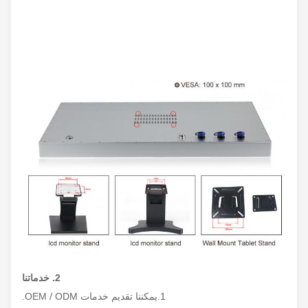
COM
2 × RS232 (اختياري)
شبكة لاسلكية
واي فاي + بلوتوث (اختياري)
واجهة I / O أخرى
1 × مفتاح الطاقة
شاشات الكريستال السائل
مقاس اللوحه
23.8 "FHD LED
القرار
1920 × 1080
ابعاد متزنة
16: 9
2. خدماتنا
1.يمكننا تقديم خدمات OEM / ODM.