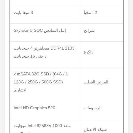
L2 مخبأ
3 ميغا بايت
شرائح
إنتل السادس Skylake-U SOC
DDR4L 2133 ميجاهرتز 4 جيجابايت
ذاكرة
، حتى 16 جيجابايت
1 x mSATA 32G SSD / (64G /
القرص الصلب
128G / 250G / 500G SSD)
اختياري
الرسومات
Intel HD Graphics 520
منفذ Intel 82583V 1000 ميجابت
شبكة الاتصال