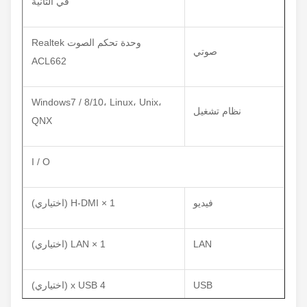
في الثانية
وحدة تحكم الصوت Realtek
صوتي
ACL662
Windows7 / 8/10، Linux، Unix،
نظام تشغيل
QNX
I / O
فيديو
1 × H-DMI (اختياري)
LAN
1 × LAN (اختياري)
USB
4 x USB (اختياري)