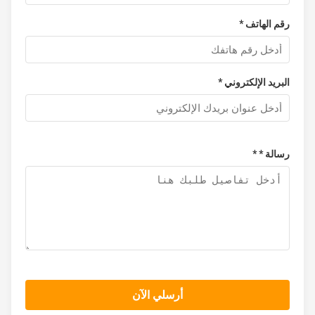
رقم الهاتف *
تركيب VESA
VESA: 100 × 100 ملم
البريد الإلكتروني *
معدل ماء
IP66 / IP69K
بعد المنتج
583 × 352.5 × 39 ملم
رسالة * *
حجم القطع
/
حجم التعبئة
٧٣٠ × ٢٢٠ × ٥٣٠ ملم
الوزن الإجمالي
18 كغ
الطاقة والبيئة
أرسلي الآن