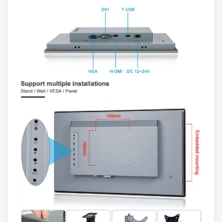
مادة
لوحة سبائك الألومنيوم ، معالجة بأكسيد
تصاعد
حامل / حائط / VESA / لوحة
الأبعاد (العرض ×
٤٦٦ × ٢٨٧ × ٥٥ ملم
الارتفاع × العمق)
حجم القطع
452 × 273 ملم
حجم التعبئة
500 × 180 × 450 ملم
الوزن (الصافي)
4.1 كجم
بيئة
درجة حرارة
-20 ~ 70 درجة مئوية (-4 ~ 158 درجة
التشغيل
فهرنهايت)
درجة حرارة
-30 ~ 80 درجة مئوية (-22 ~ 176 درجة