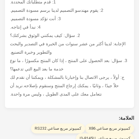
1: قدم متطلباتك المحددة.
2: يقوم مهندسو التصميم لدينا برسم مسودة التصميم.
3: أنت تؤكد مسودة التصميم.
4: نبدأ في إنتاجه.
2. سؤال: كيف يمكنني الوثوق بشركتك؟
الإجابة: لدينا أكثر من عشر سنوات من الخبرة في التصدير والبحث
والتطوير وخبرة التصنيع.
3. سؤال: بعد الحصول على المنتج ، إذا كان المنتج مكسورًا ، ما نوع
خدمة ما بعد البيع التي تدعمها؟
ج: أولاً ، يرجى الاتصال بنا وإخبارنا بالمشكلة ، ويمكننا أن نقدم لك
حلاً جيدًا ، وثانيًا ، يمكنك إرجاع المنتج وسنقوم بإصلاحه.نريد أن
نتعامل معك على المدى الطويل ، وليس مرة واحدة.
لامة:
مبيوتر مربع صناعي X86
كمبيوتر مربع صناعي RS232
مبيوتر مربع صناعي I3-8145U