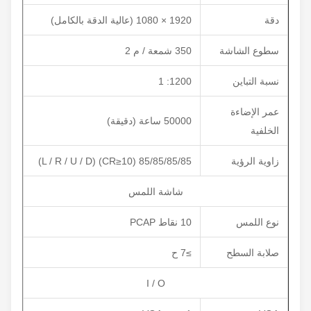
دقة
1920 × 1080 (عالية الدقة بالكامل)
سطوع الشاشة
350 شمعة / م 2
نسبة التباين
1200: 1
عمر الإضاءة
50000 ساعة (دقيقة)
الخلفية
زاوية الرؤية
85/85/85/85 (CR≥10) (L / R / U / D)
شاشة اللمس
نوع اللمس
10 نقاط PCAP
صلابة السطح
≥7 ح
I / O