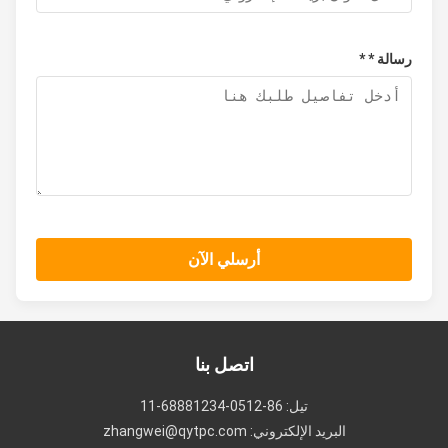
رسالة * *
أرسلي الآن
اتصل بنا
تيل: 86-0512-68881234-11
البريد الإلكتروني: zhangwei@qytpc.com