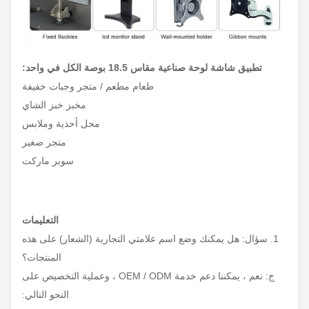
التخزين
فهرنهايت)
الرطوبة النسبية
5٪ ~ 95٪ @ 40 ° C ، بدون تكاثف
1.5 جرام ، IEC 60068-2-64 ، عشوائي
تطبيق شاشة لوحة صناعية مقاس 18.5 بوصة الكل في واحد:
حماية الاهتزاز
، 5 ~ 500 هرتز ، 1 ساعة / محور
طعام مطعم / متجر وجبات خفيفة
مخبز خبز الشاي
مستوى IP
اللوحة الأمامية IP66
محل أحذية وملابس
متجر صغير
CE ، FCC ، ROHS
EMC
سوبر ماركت
التعليمات
1. سؤال: هل يمكنك وضع اسم علامتي التجارية (الشعار) على هذه
المنتجات؟
ج: نعم ، يمكننا دعم خدمة OEM / ODM ، وعملية التخصيص على
النحو التالي: