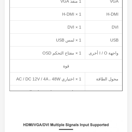
VGA
1 منفذ VGA
1 × H-DMI
H-DMI
1 × DVI
DVI
USB
1 × لمس USB
واجهة I / O أخرى
1 × مفتاح التحكم OSD
قوة
محول الطاقة
1 × اختياري AC / DC 12V / 4A ، 48W
موصل مجموعة طرفي ثنائي السنون
مدخلات الطاقة
بمدخل طاقة 12 ~ 24VDC
استهلاك الطاقة
≦ 25 واط
بدني